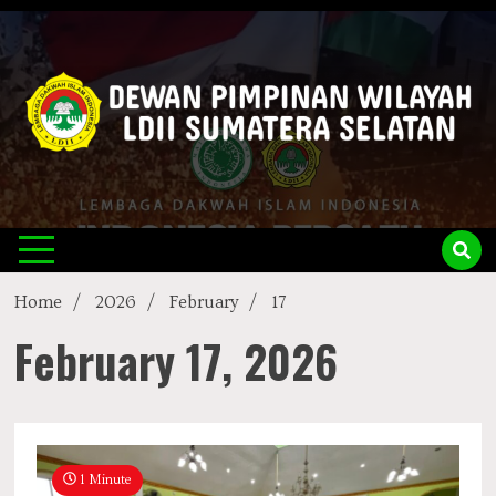
Skip
to
content
LDII
Official Website
Sumsel
Home
2026
February
17
February 17, 2026
1 Minute