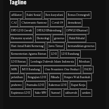
Tagline
affiliator
Bakti Sosial
Ben kasyafani
Bonus Demografi
CAI
Chriswanto Santoso
Covid-19
demokrasi
DPD LDII Gresik
DPDLDIIPalembang
DPWLDIISumsel
Ekonomi syariah
Ekoteologi
generus
Halal Bihalal
Hari Amal Bakti Kemenag
Jawa Timur
kemandirian generus
Kementerian Agama Bintan
LDII
LDII Bandung
LDII Bintan
Lembaga Dakwah Islam Indonesia
Menhan
MPR
MUI Bandung
One Pesantren One Product
PAUD
pelatihan
Pengajian LDII
Pilkada
Ponpes Wali Barokah
prabowo
Pramuka LDII
Rakernas LDII
Rapat Kerja
Rapimnas LDII
Sako SPN
Sumsel
ukhuwah
umkm