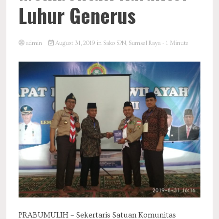
Luhur Generus
admin
August 31, 2019
in
Sako SPN
,
Sumsel Raya
- 1 Minute
PRABUMULIH – Sekertaris Satuan Komunitas