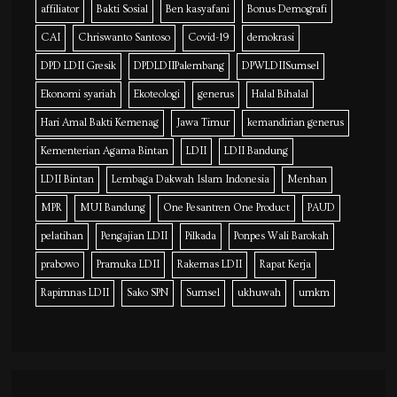
affiliator
Bakti Sosial
Ben kasyafani
Bonus Demografi
CAI
Chriswanto Santoso
Covid-19
demokrasi
DPD LDII Gresik
DPDLDIIPalembang
DPWLDIISumsel
Ekonomi syariah
Ekoteologi
generus
Halal Bihalal
Hari Amal Bakti Kemenag
Jawa Timur
kemandirian generus
Kementerian Agama Bintan
LDII
LDII Bandung
LDII Bintan
Lembaga Dakwah Islam Indonesia
Menhan
MPR
MUI Bandung
One Pesantren One Product
PAUD
pelatihan
Pengajian LDII
Pilkada
Ponpes Wali Barokah
prabowo
Pramuka LDII
Rakernas LDII
Rapat Kerja
Rapimnas LDII
Sako SPN
Sumsel
ukhuwah
umkm