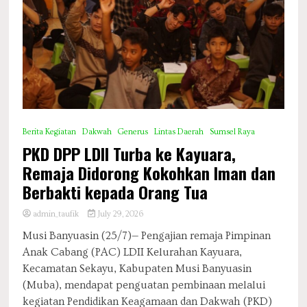
Berita Kegiatan
Dakwah
Generus
Lintas Daerah
Sumsel Raya
PKD DPP LDII Turba ke Kayuara,
Remaja Didorong Kokohkan Iman dan
Berbakti kepada Orang Tua
admin_taufik
July 29, 2026
Musi Banyuasin (25/7)— Pengajian remaja Pimpinan
Anak Cabang (PAC) LDII Kelurahan Kayuara,
Kecamatan Sekayu, Kabupaten Musi Banyuasin
(Muba), mendapat penguatan pembinaan melalui
kegiatan Pendidikan Keagamaan dan Dakwah (PKD)