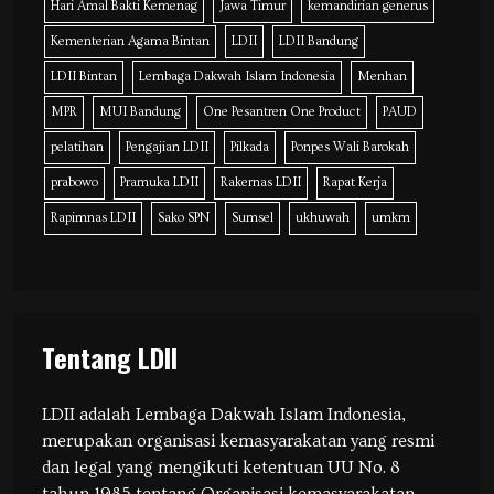
Hari Amal Bakti Kemenag
Jawa Timur
kemandirian generus
Kementerian Agama Bintan
LDII
LDII Bandung
LDII Bintan
Lembaga Dakwah Islam Indonesia
Menhan
MPR
MUI Bandung
One Pesantren One Product
PAUD
pelatihan
Pengajian LDII
Pilkada
Ponpes Wali Barokah
prabowo
Pramuka LDII
Rakernas LDII
Rapat Kerja
Rapimnas LDII
Sako SPN
Sumsel
ukhuwah
umkm
Tentang LDII
LDII adalah Lembaga Dakwah Islam Indonesia,
merupakan organisasi kemasyarakatan yang resmi
dan legal yang mengikuti ketentuan UU No. 8
tahun 1985 tentang Organisasi kemasyarakatan,