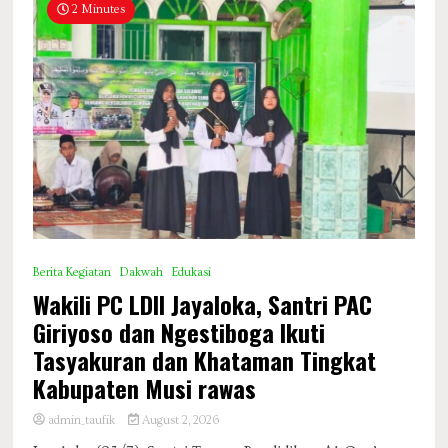
2 Minutes
Berita Kegiatan
Dakwah
Edukasi
Wakili PC LDII Jayaloka, Santri PAC
Giriyoso dan Ngestiboga Ikuti
Tasyakuran dan Khataman Tingkat
Kabupaten Musi rawas
admin_taufik
August 2, 2026