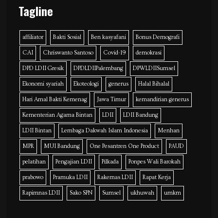
Tagline
affiliator
Bakti Sosial
Ben kasyafani
Bonus Demografi
CAI
Chriswanto Santoso
Covid-19
demokrasi
DPD LDII Gresik
DPDLDIIPalembang
DPWLDIISumsel
Ekonomi syariah
Ekoteologi
generus
Halal Bihalal
Hari Amal Bakti Kemenag
Jawa Timur
kemandirian generus
Kementerian Agama Bintan
LDII
LDII Bandung
LDII Bintan
Lembaga Dakwah Islam Indonesia
Menhan
MPR
MUI Bandung
One Pesantren One Product
PAUD
pelatihan
Pengajian LDII
Pilkada
Ponpes Wali Barokah
prabowo
Pramuka LDII
Rakernas LDII
Rapat Kerja
Rapimnas LDII
Sako SPN
Sumsel
ukhuwah
umkm