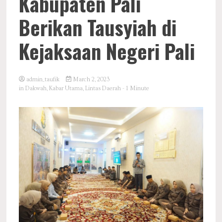
Kabupaten Pali
Berikan Tausyiah di
Kejaksaan Negeri Pali
admin_taufik
March 2, 2023
in
Dakwah
,
Kabar Utama
,
Lintas Daerah
- 1 Minute