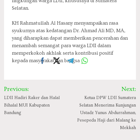
lingkungan warga LDII, khususnya di Sumatera
Selatan.
KH Rahmatullah Al Hasany menyampaikan rasa
syukurnya atas kedatangan Dr. Ahmad Ali MD, MA,
yang diharapkan dapat memberikan pencerahan dan
menambah semangat para warga LDII dalam
memperkokoh akhlak serta kontribusi positif
kepada masyarakat dan bangsa
Post
Previous:
Next:
navigation
LDII Hadiri Raker dan Halal
Ketua DPW LDII Sumatera
Bihalal MUI Kabupaten
Selatan Menerima Kunjungan
Bandung
Ustadz Yunus Abdurrahman,
Pesepeda Haji dari Malang ke
Mekkah