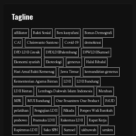
Tagline
affiliator
Bakti Sosial
Ben kasyafani
Bonus Demografi
CAI
Chriswanto Santoso
Covid-19
demokrasi
DPD LDII Gresik
DPDLDIIPalembang
DPWLDIISumsel
Ekonomi syariah
Ekoteologi
generus
Halal Bihalal
Hari Amal Bakti Kemenag
Jawa Timur
kemandirian generus
Kementerian Agama Bintan
LDII
LDII Bandung
LDII Bintan
Lembaga Dakwah Islam Indonesia
Menhan
MPR
MUI Bandung
One Pesantren One Product
PAUD
pelatihan
Pengajian LDII
Pilkada
Ponpes Wali Barokah
prabowo
Pramuka LDII
Rakernas LDII
Rapat Kerja
Rapimnas LDII
Sako SPN
Sumsel
ukhuwah
umkm