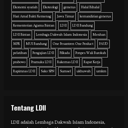
Ekonomi syariah
Ekoteologi
generus
Halal Bihalal
Hari Amal Bakti Kemenag
Jawa Timur
kemandirian generus
Kementerian Agama Bintan
LDII
LDII Bandung
LDII Bintan
Lembaga Dakwah Islam Indonesia
Menhan
MPR
MUI Bandung
One Pesantren One Product
PAUD
pelatihan
Pengajian LDII
Pilkada
Ponpes Wali Barokah
prabowo
Pramuka LDII
Rakernas LDII
Rapat Kerja
Rapimnas LDII
Sako SPN
Sumsel
ukhuwah
umkm
Tentang LDII
LDII adalah Lembaga Dakwah Islam Indonesia,