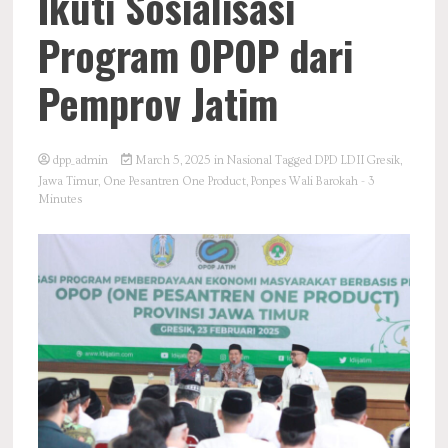
Ikuti Sosialisasi
Program OPOP dari
Pemprov Jatim
dpp_admin
March 5, 2025
in
Nasional
Tagged
DPD LDII Gresik
,
Jawa Timur
,
One Pesantren One Product
,
Ponpes Wali Barokah
- 3
Minutes