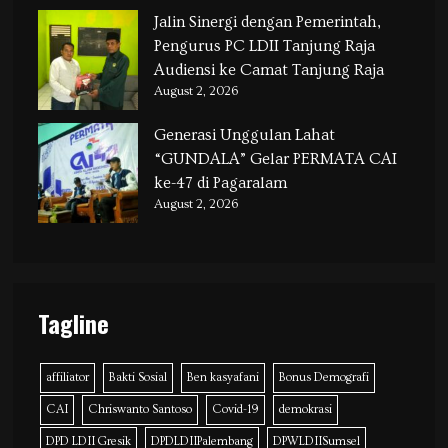
Jalin Sinergi dengan Pemerintah,
Pengurus PC LDII Tanjung Raja
Audiensi ke Camat Tanjung Raja
August 2, 2026
Generasi Unggulan Lahat
“GUNDALA” Gelar PERMATA CAI
ke-47 di Pagaralam
August 2, 2026
Tagline
affiliator
Bakti Sosial
Ben kasyafani
Bonus Demografi
CAI
Chriswanto Santoso
Covid-19
demokrasi
DPD LDII Gresik
DPDLDIIPalembang
DPWLDIISumsel