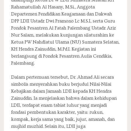
didampingi Ketua DPW LDII Sumatera Selatan KH
Rahamatullah Al Hasany, M.Si., Anggota
Departemen Pendidikan Keagamaan dan Dakwah
DPP LDII Ustadz Dwi Pramono Lc M.S.I, serta Guru
Pondok Pesantren Al Fatah Palembang Ustadz Aziz
Nur Salam, melakukan kunjungan silaturahim ke
Ketua PW Nahdlatul Ulama (NU) Sumatera Selatan,
KH Hendra Zainuddin, M.Pd.I. Kegiatan ini
berlangsung di Pondok Pesantren Aulia Cendikia,
Palembang.
Dalam pertemuan tersebut, Dr. Ahmad Ali secara
simbolis menyerahkan buku berjudul Nilai-Nilai
Kebajikan dalam Jamaah LDII kepada KH Hendra
Zainuddin. Ia menjelaskan bahwa dalam kehidupan
LDII, terdapat enam tabiat luhur yang menjadi
fondasi pembentukan karakter, yaitu: rukun,
kompak, kerja sama yang baik, jujur, amanah, dan
mujhid muzhid. Selain itu, LDII juga