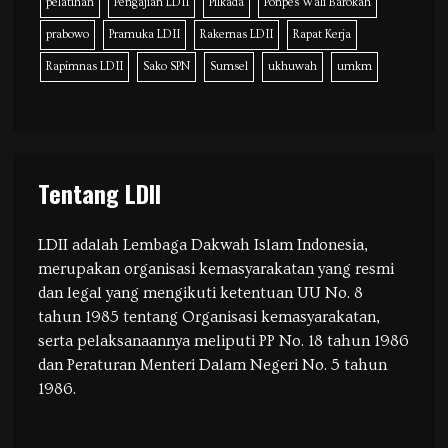
pelatihan
Pengajian LDII
Pilkada
Ponpes Wali Barokah
prabowo
Pramuka LDII
Rakernas LDII
Rapat Kerja
Rapimnas LDII
Sako SPN
Sumsel
ukhuwah
umkm
Tentang LDII
LDII adalah Lembaga Dakwah Islam Indonesia,
merupakan organisasi kemasyarakatan yang resmi
dan legal yang mengikuti ketentuan UU No. 8
tahun 1985 tentang Organisasi kemasyarakatan,
serta pelaksanaannya meliputi PP No. 18 tahun 1986
dan Peraturan Menteri Dalam Negeri No. 5 tahun
1986.