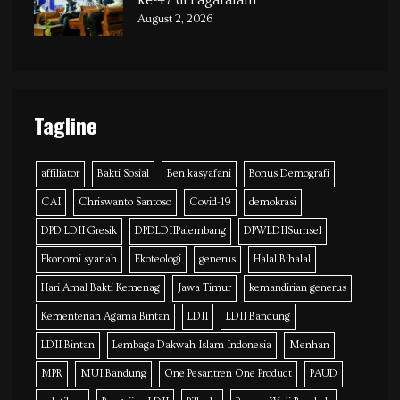
ke-47 di Pagaralam
August 2, 2026
Tagline
affiliator
Bakti Sosial
Ben kasyafani
Bonus Demografi
CAI
Chriswanto Santoso
Covid-19
demokrasi
DPD LDII Gresik
DPDLDIIPalembang
DPWLDIISumsel
Ekonomi syariah
Ekoteologi
generus
Halal Bihalal
Hari Amal Bakti Kemenag
Jawa Timur
kemandirian generus
Kementerian Agama Bintan
LDII
LDII Bandung
LDII Bintan
Lembaga Dakwah Islam Indonesia
Menhan
MPR
MUI Bandung
One Pesantren One Product
PAUD