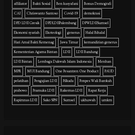
affiliator
Bakti Sosial
Ben kasyafani
Bonus Demografi
CAI
Chriswanto Santoso
Covid-19
demokrasi
DPD LDII Gresik
DPDLDIIPalembang
DPWLDIISumsel
Ekonomi syariah
Ekoteologi
generus
Halal Bihalal
Hari Amal Bakti Kemenag
Jawa Timur
kemandirian generus
Kementerian Agama Bintan
LDII
LDII Bandung
LDII Bintan
Lembaga Dakwah Islam Indonesia
Menhan
MPR
MUI Bandung
One Pesantren One Product
PAUD
pelatihan
Pengajian LDII
Pilkada
Ponpes Wali Barokah
prabowo
Pramuka LDII
Rakernas LDII
Rapat Kerja
Rapimnas LDII
Sako SPN
Sumsel
ukhuwah
umkm