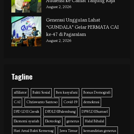
Audiensi ke Camat Tanjung Raja
August 2, 2026
Generasi Unggulan Lahat
“GUNDALA” Gelar PERMATA CAI
ke-47 di Pagaralam
August 2, 2026
Tagline
affiliator
Bakti Sosial
Ben kasyafani
Bonus Demografi
CAI
Chriswanto Santoso
Covid-19
demokrasi
DPD LDII Gresik
DPDLDIIPalembang
DPWLDIISumsel
Ekonomi syariah
Ekoteologi
generus
Halal Bihalal
Hari Amal Bakti Kemenag
Jawa Timur
kemandirian generus