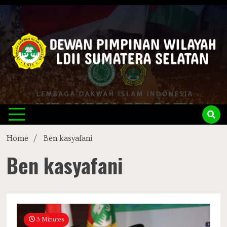
Skip
to
content
LDII
Official Website
Sumsel
Home
Ben kasyafani
Ben kasyafani
3 Minutes