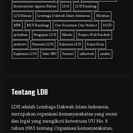
Kementerian Agama Bintan
LDII
LDII Bandung
LDII Bintan
Lembaga Dakwah Islam Indonesia
Menhan
MPR
MUI Bandung
One Pesantren One Product
PAUD
pelatihan
Pengajian LDII
Pilkada
Ponpes Wali Barokah
prabowo
Pramuka LDII
Rakernas LDII
Rapat Kerja
Rapimnas LDII
Sako SPN
Sumsel
ukhuwah
umkm
Tentang LDII
LDII adalah Lembaga Dakwah Islam Indonesia,
merupakan organisasi kemasyarakatan yang resmi
dan legal yang mengikuti ketentuan UU No. 8
tahun 1985 tentang Organisasi kemasyarakatan,