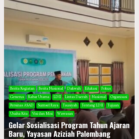
Berita Kegiatan
Berita Nasional
Dakwah
Edukasi
Fokus
Generus
Kabar Utama
LDII
Lintas Daerah
Nasional
Organisasi
Persinas ASAD
Sumsel Raya
Tausiyah
Tentang LDII
Tujuan
Usaha Kita
Visi dan Misi
Wawasan
Gelar Sosialisasi Program Tahun Ajaran
Baru, Yayasan Aziziah Palembang