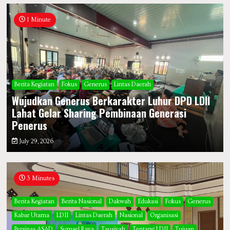
1 Minute
Berita Kegiatan
Fokus
Generus
Lintas Daerah
Wujudkan Generus Berkarakter Luhur DPD LDII
Lahat Gelar Sharing Pembinaan Generasi
Penerus
July 29, 2026
3 Minutes
Berita Kegiatan
Berita Nasional
Dakwah
Edukasi
Fokus
Generus
Kabar Utama
LDII
Lintas Daerah
Nasional
Organisasi
Persinas ASAD
Sumsel Raya
Tausiyah
Tentang LDII
Tujuan