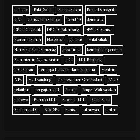
affiliator
Bakti Sosial
Ben kasyafani
Bonus Demografi
CAI
Chriswanto Santoso
Covid-19
demokrasi
DPD LDII Gresik
DPDLDIIPalembang
DPWLDIISumsel
Ekonomi syariah
Ekoteologi
generus
Halal Bihalal
Hari Amal Bakti Kemenag
Jawa Timur
kemandirian generus
Kementerian Agama Bintan
LDII
LDII Bandung
LDII Bintan
Lembaga Dakwah Islam Indonesia
Menhan
MPR
MUI Bandung
One Pesantren One Product
PAUD
pelatihan
Pengajian LDII
Pilkada
Ponpes Wali Barokah
prabowo
Pramuka LDII
Rakernas LDII
Rapat Kerja
Rapimnas LDII
Sako SPN
Sumsel
ukhuwah
umkm