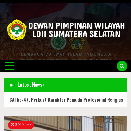
Skip
to
content
LDII
Official Website
Sumsel
Latest News:
 CAI ke-47, Perkuat Karakter Pemuda Profesional Religius
3 Minutes