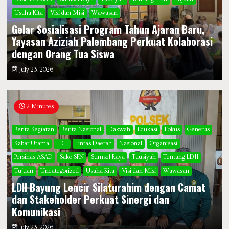
Usaha Kita
Visi dan Misi
Wawasan
Gelar Sosialisasi Program Tahun Ajaran Baru,
Yayasan Aziziah Palembang Perkuat Kolaborasi
dengan Orang Tua Siswa
July 23, 2026
2 Minutes
Berita Kegiatan
Berita Nasional
Dakwah
Edukasi
Fokus
Generus
Kabar Utama
LDII
Lintas Daerah
Nasional
Organisasi
Persinas ASAD
Sako SPN
Sumsel Raya
Tausiyah
Tentang LDII
Tujuan
Uncategorized
Usaha Kita
Visi dan Misi
Wawasan
LDII Bayung Lencir Silaturahim dengan Camat
dan Stakeholder Perkuat Sinergi dan
Komunikasi
July 23, 2026