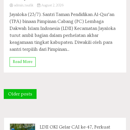
admin_taufik
August 2, 2026
Jayaloka (23/7). Santri Taman Pendidikan Al-Qur’an
(TPA) binaan Pimpinan Cabang (PC) Lembaga
Dakwah Islam Indonesia (LDII) Kecamatan Jayaloka
turut ambil bagian dalam perhelatan akbar
keagamaan tingkat kabupaten. Diwakili oleh para
santri terpilih dari Pimpinan...
Read More
Posts
Older posts
navigation
LDII OKI Gelar CAI ke-47, Perkuat