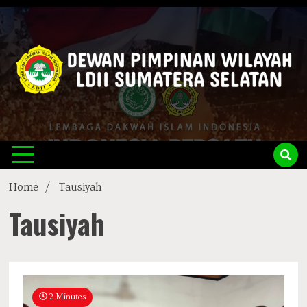
Skip
to
content
LDII
Official Website
Sumsel
Home
Tausiyah
Tausiyah
2 Minutes