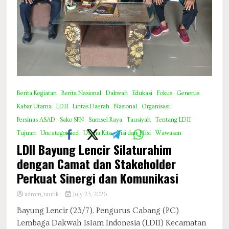
Berita Kegiatan
Berita Nasional
Dakwah
Edukasi
Fokus
Generus
Kabar Utama
LDII
Lintas Daerah
Nasional
Organisasi
Persinas ASAD
Sako SPN
Sumsel Raya
Tausiyah
Tentang LDII
Tujuan
Uncategorized
Usaha Kita
Visi dan Misi
Wawasan
LDII Bayung Lencir Silaturahim
dengan Camat dan Stakeholder
Perkuat Sinergi dan Komunikasi
admin_taufik
July 23, 2026
Bayung Lencir (23/7). Pengurus Cabang (PC)
Lembaga Dakwah Islam Indonesia (LDII) Kecamatan