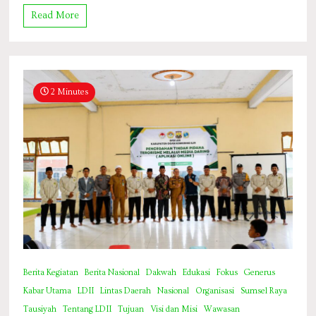
Read More
2 Minutes
Berita Kegiatan
Berita Nasional
Dakwah
Edukasi
Fokus
Generus
Kabar Utama
LDII
Lintas Daerah
Nasional
Organisasi
Sumsel Raya
Tausiyah
Tentang LDII
Tujuan
Visi dan Misi
Wawasan