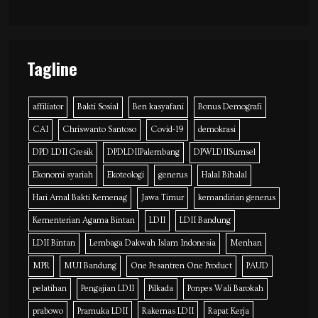
Tagline
affiliator
Bakti Sosial
Ben kasyafani
Bonus Demografi
CAI
Chriswanto Santoso
Covid-19
demokrasi
DPD LDII Gresik
DPDLDIIPalembang
DPWLDIISumsel
Ekonomi syariah
Ekoteologi
generus
Halal Bihalal
Hari Amal Bakti Kemenag
Jawa Timur
kemandirian generus
Kementerian Agama Bintan
LDII
LDII Bandung
LDII Bintan
Lembaga Dakwah Islam Indonesia
Menhan
MPR
MUI Bandung
One Pesantren One Product
PAUD
pelatihan
Pengajian LDII
Pilkada
Ponpes Wali Barokah
prabowo
Pramuka LDII
Rakernas LDII
Rapat Kerja