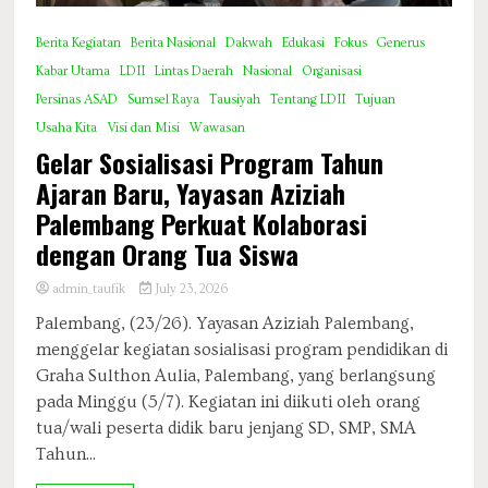
Berita Kegiatan
Berita Nasional
Dakwah
Edukasi
Fokus
Generus
Kabar Utama
LDII
Lintas Daerah
Nasional
Organisasi
Persinas ASAD
Sumsel Raya
Tausiyah
Tentang LDII
Tujuan
Usaha Kita
Visi dan Misi
Wawasan
Gelar Sosialisasi Program Tahun
Ajaran Baru, Yayasan Aziziah
Palembang Perkuat Kolaborasi
dengan Orang Tua Siswa
admin_taufik
July 23, 2026
Palembang, (23/26). Yayasan Aziziah Palembang,
menggelar kegiatan sosialisasi program pendidikan di
Graha Sulthon Aulia, Palembang, yang berlangsung
pada Minggu (5/7). Kegiatan ini diikuti oleh orang
tua/wali peserta didik baru jenjang SD, SMP, SMA
Tahun...