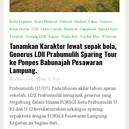
Berita Kegiatan
Berita Nasional
Dakwah
Edukasi
Fokus
Generus
Kabar Utama
LDII
Lintas Daerah
Nasional
Organisasi
Sumsel Raya
Tausiyah
Tentang LDII
Tujuan
Usaha Kita
Visi dan Misi
Wawasan
Tanamkan Karakter lewat sepak bola,
Generus LDII Prabumulih Sparing Tour
ke Ponpes Babunajah Pesawaran
Lampung.
admin_taufik
July 22, 2026
Prabumulih (17/07). Pada liburan akhir tahun ajaran
sekolah, LDII Prabumulih mengajak generus yang
tergabung dalam binaan FORSGI Kota Prabumulih U-
10 dan U-12 bersilaturrahim sekaligus sparing
sepakbola dengan FORSGI Pesawaran Lampung.
Kegiatan ini bagian dari...