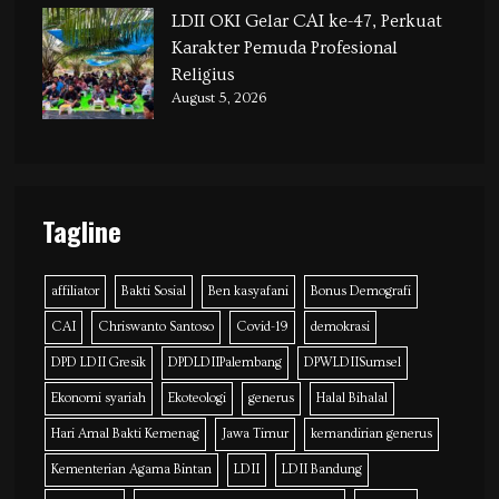
LDII OKI Gelar CAI ke-47, Perkuat
Karakter Pemuda Profesional
Religius
August 5, 2026
Tagline
affiliator
Bakti Sosial
Ben kasyafani
Bonus Demografi
CAI
Chriswanto Santoso
Covid-19
demokrasi
DPD LDII Gresik
DPDLDIIPalembang
DPWLDIISumsel
Ekonomi syariah
Ekoteologi
generus
Halal Bihalal
Hari Amal Bakti Kemenag
Jawa Timur
kemandirian generus
Kementerian Agama Bintan
LDII
LDII Bandung