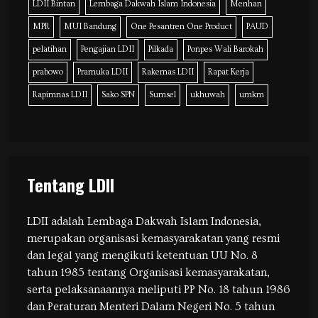
LDII Bintan
Lembaga Dakwah Islam Indonesia
Menhan
MPR
MUI Bandung
One Pesantren One Product
PAUD
pelatihan
Pengajian LDII
Pilkada
Ponpes Wali Barokah
prabowo
Pramuka LDII
Rakernas LDII
Rapat Kerja
Rapimnas LDII
Sako SPN
Sumsel
ukhuwah
umkm
Tentang LDII
LDII adalah Lembaga Dakwah Islam Indonesia,
merupakan organisasi kemasyarakatan yang resmi
dan legal yang mengikuti ketentuan UU No. 8
tahun 1985 tentang Organisasi kemasyarakatan,
serta pelaksanaannya meliputi PP No. 18 tahun 1986
dan Peraturan Menteri Dalam Negeri No. 5 tahun