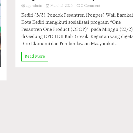
on
dpp_admin
March 5, 2025
0 Comment
Ponpes
Kediri (5/3). Pondok Pesantren (Ponpes) Wali Baroka
Wali
Kota Kediri mengikuti sosialisasi program “One
Barokah
Ikuti
Pesantren One Product (OPOP)”, pada Minggu (23/2)
Sosialisasi
di Gedung DPD LDII Kab. Gresik. Kegiatan yang digel
Program
Biro Ekonomi dan Pemberdayaan Masyarakat...
OPOP
dari
Pemprov
Read More
Jatim