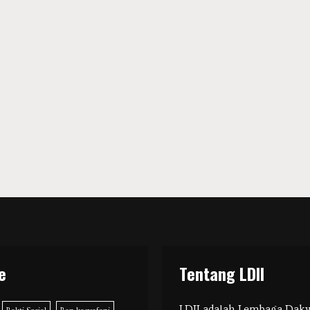
e
Tentang LDII
LDII adalah Lembaga Dak