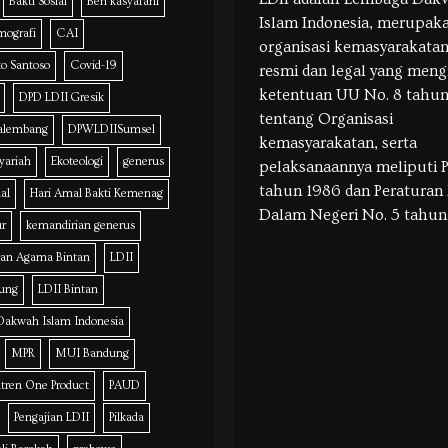
Bakti Sosial
Ben kasyafani
Islam Indonesia, merupak
mografi
CAI
organisasi kemasyarakata
o Santoso
Covid-19
resmi dan legal yang meng
ketentuan UU No. 8 tahun
DPD LDII Gresik
tentang Organisasi
alembang
DPWLDIISumsel
kemasyarakatan, serta
yariah
Ekoteologi
generus
pelaksanaannya meliputi P
tahun 1986 dan Peraturan
lal
Hari Amal Bakti Kemenag
Dalam Negeri No. 5 tahun
ur
kemandirian generus
ian Agama Bintan
LDII
dung
LDII Bintan
akwah Islam Indonesia
MPR
MUI Bandung
tren One Product
PAUD
Pengajian LDII
Pilkada