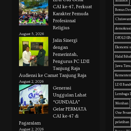
affiliator
CAI ke-47, Perkuat
Bonus De
Karakter Pemuda
Chriswant
Profesional
Religius
demokrasi
August 5, 2026
DPDLDIIP
Jalin Sinergi
dengan
Ekonomi s
Pemerintah,
Halal Biha
Pengurus PC LDII
Jawa Tim
Tanjung Raja
Audiensi ke Camat Tanjung Raja
Kementer
August 2, 2026
LDII Ban
Generasi
Lembaga D
Unggulan Lahat
“GUNDALA”
Menhan
Gelar PERMATA
One Pesan
CAI ke-47 di
pelatihan
Pagaralam
August 2, 2026