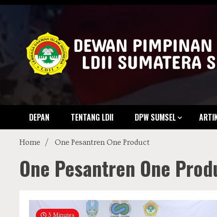
Skip
to
content
LDII Sum
Official Website
DEPAN
TENTANG LDII
DPW SUMSEL
ARTI
Home
One Pesantren One Product
One Pesantren One Prod
3 Minutes