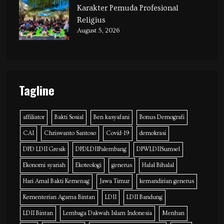
Karakter Pemuda Profesional
Religius
August 5, 2026
Tagline
affiliator
Bakti Sosial
Ben kasyafani
Bonus Demografi
CAI
Chriswanto Santoso
Covid-19
demokrasi
DPD LDII Gresik
DPDLDIIPalembang
DPWLDIISumsel
Ekonomi syariah
Ekoteologi
generus
Halal Bihalal
Hari Amal Bakti Kemenag
Jawa Timur
kemandirian generus
Kementerian Agama Bintan
LDII
LDII Bandung
LDII Bintan
Lembaga Dakwah Islam Indonesia
Menhan