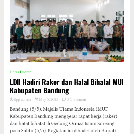
Lintas Daerah
LDII Hadiri Raker dan Halal Bihalal MUI
Kabupaten Bandung
on
dpp_admin
May 5, 2025
0 Comment
LDII
Bandung (5/5). Majelis Ulama Indonesia (MUI)
Hadiri
Kabupaten Bandung menggelar rapat kerja (raker)
Raker
dan
dan halal bihalal di Gedung Ormas Islam Soreang
Halal
pada Sabtu (3/5). Kegiatan ini dihadiri oleh Bupati
Bihalal