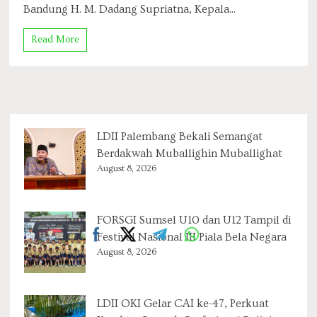
Bandung H. M. Dadang Supriatna, Kepala...
MUI
Kabupaten
Bandung
Read More
LDII Palembang Bekali Semangat
Berdakwah Muballighin Muballighat
August 8, 2026
FORSGI Sumsel U10 dan U12 Tampil di
Festival Nasional III Piala Bela Negara
August 8, 2026
LDII OKI Gelar CAI ke-47, Perkuat