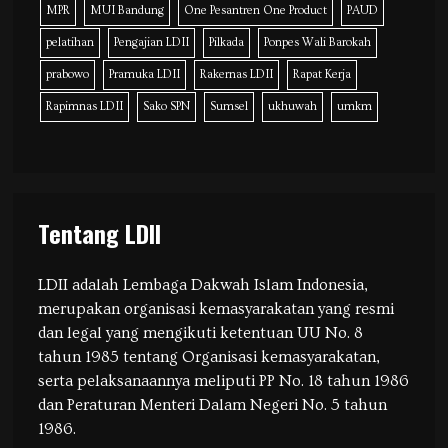
MPR
MUI Bandung
One Pesantren One Product
PAUD
pelatihan
Pengajian LDII
Pilkada
Ponpes Wali Barokah
prabowo
Pramuka LDII
Rakernas LDII
Rapat Kerja
Rapimnas LDII
Sako SPN
Sumsel
ukhuwah
umkm
Tentang LDII
LDII adalah Lembaga Dakwah Islam Indonesia,
merupakan organisasi kemasyarakatan yang resmi
dan legal yang mengikuti ketentuan UU No. 8
tahun 1985 tentang Organisasi kemasyarakatan,
serta pelaksanaannya meliputi PP No. 18 tahun 1986
dan Peraturan Menteri Dalam Negeri No. 5 tahun
1986.