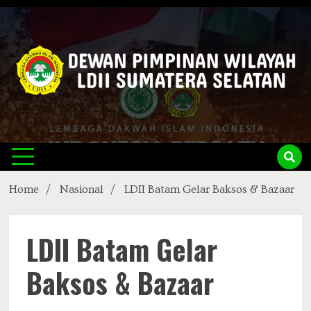
Skip
to
content
LDII
Official Website
Sumsel
Home
Nasional
LDII Batam Gelar Baksos & Bazaar
LDII Batam Gelar
Baksos & Bazaar