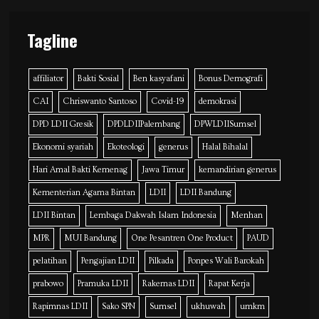
Tagline
affiliator
Bakti Sosial
Ben kasyafani
Bonus Demografi
CAI
Chriswanto Santoso
Covid-19
demokrasi
DPD LDII Gresik
DPDLDIIPalembang
DPWLDIISumsel
Ekonomi syariah
Ekoteologi
generus
Halal Bihalal
Hari Amal Bakti Kemenag
Jawa Timur
kemandirian generus
Kementerian Agama Bintan
LDII
LDII Bandung
LDII Bintan
Lembaga Dakwah Islam Indonesia
Menhan
MPR
MUI Bandung
One Pesantren One Product
PAUD
pelatihan
Pengajian LDII
Pilkada
Ponpes Wali Barokah
prabowo
Pramuka LDII
Rakernas LDII
Rapat Kerja
Rapimnas LDII
Sako SPN
Sumsel
ukhuwah
umkm