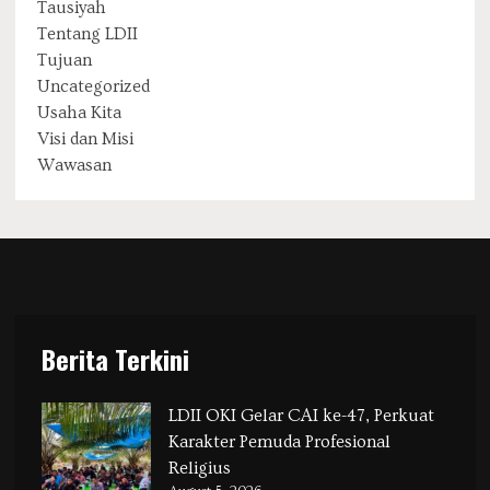
Tausiyah
Tentang LDII
Tujuan
Uncategorized
Usaha Kita
Visi dan Misi
Wawasan
Berita Terkini
LDII OKI Gelar CAI ke-47, Perkuat
Karakter Pemuda Profesional
Religius