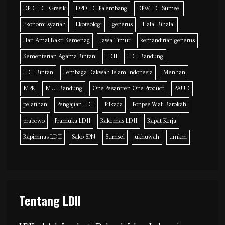
DPD LDII Gresik
DPDLDIIPalembang
DPWLDIISumsel
Ekonomi syariah
Ekoteologi
generus
Halal Bihalal
Hari Amal Bakti Kemenag
Jawa Timur
kemandirian generus
Kementerian Agama Bintan
LDII
LDII Bandung
LDII Bintan
Lembaga Dakwah Islam Indonesia
Menhan
MPR
MUI Bandung
One Pesantren One Product
PAUD
pelatihan
Pengajian LDII
Pilkada
Ponpes Wali Barokah
prabowo
Pramuka LDII
Rakernas LDII
Rapat Kerja
Rapimnas LDII
Sako SPN
Sumsel
ukhuwah
umkm
Tentang LDII