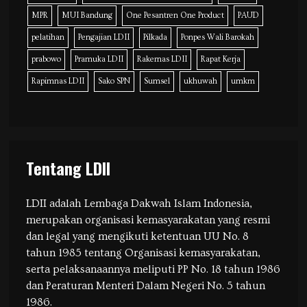
MPR
MUI Bandung
One Pesantren One Product
PAUD
pelatihan
Pengajian LDII
Pilkada
Ponpes Wali Barokah
prabowo
Pramuka LDII
Rakernas LDII
Rapat Kerja
Rapimnas LDII
Sako SPN
Sumsel
ukhuwah
umkm
Tentang LDII
LDII adalah Lembaga Dakwah Islam Indonesia,
merupakan organisasi kemasyarakatan yang resmi
dan legal yang mengikuti ketentuan UU No. 8
tahun 1985 tentang Organisasi kemasyarakatan,
serta pelaksanaannya meliputi PP No. 18 tahun 1986
dan Peraturan Menteri Dalam Negeri No. 5 tahun
1986.