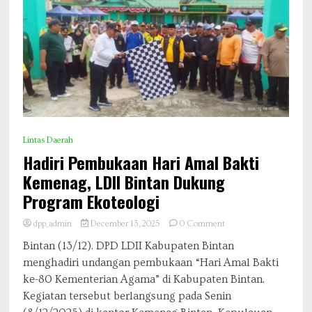
Lintas Daerah
Hadiri Pembukaan Hari Amal Bakti
Kemenag, LDII Bintan Dukung
Program Ekoteologi
on
dpp_admin
December 13, 2025
0 Comment
Hadiri
Bintan (13/12). DPD LDII Kabupaten Bintan
Pembukaan
menghadiri undangan pembukaan “Hari Amal Bakti
Hari
Amal
ke-80 Kementerian Agama” di Kabupaten Bintan.
Bakti
Kegiatan tersebut berlangsung pada Senin
Kemenag,
LDII