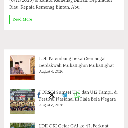
(8/12/2025) di kantor Kemenag Bintan, Kepulauan
Bintan
Riau. Kepala Kemenag Bintan, Abu...
Dukung
Program
Read More
Ekoteologi
LDII Palembang Bekali Semangat
Berdakwah Muballighin Muballighat
August 8, 2026
FORSGI Sumsel U10 dan U12 Tampil di
Festival Nasional III Piala Bela Negara
August 8, 2026
LDII OKI Gelar CAI ke-47, Perkuat