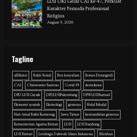
LDII OKI Gelar CAI ke-47, Perkuat
Karakter Pemuda Profesional
Religius
August 5, 2026
Tagline
affiliator
Bakti Sosial
Ben kasyafani
Bonus Demografi
CAI
Chriswanto Santoso
Covid-19
demokrasi
DPD LDII Gresik
DPDLDIIPalembang
DPWLDIISumsel
Ekonomi syariah
Ekoteologi
generus
Halal Bihalal
Hari Amal Bakti Kemenag
Jawa Timur
kemandirian generus
Kementerian Agama Bintan
LDII
LDII Bandung
LDII Bintan
Lembaga Dakwah Islam Indonesia
Menhan