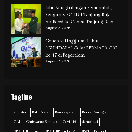
Jalin Sinergi dengan Pemerintah,
Pengurus PC LDII Tanjung Raja
Audiensi ke Camat Tanjung Raja
August 2, 2026
Generasi Unggulan Lahat
“GUNDALA” Gelar PERMATA CAI
ke-47 di Pagaralam
August 2, 2026
Tagline
affiliator
Bakti Sosial
Ben kasyafani
Bonus Demografi
CAI
Chriswanto Santoso
Covid-19
demokrasi
DPD LDII Gresik
DPDLDIIPalembang
DPWLDIISumsel