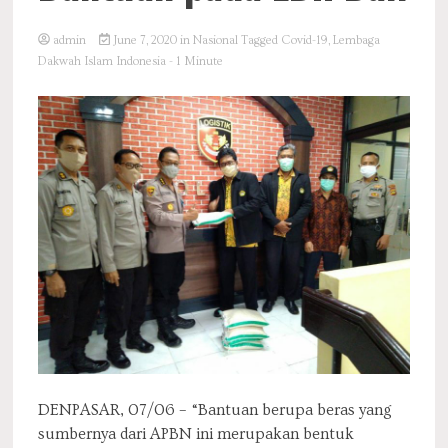
admin
June 7, 2020
in
Nasional
Tagged
Covid-19
,
Lembaga
Dakwah Islam Indonesia
- 1 Minute
DENPASAR, 07/06 – “Bantuan berupa beras yang
sumbernya dari APBN ini merupakan bentuk