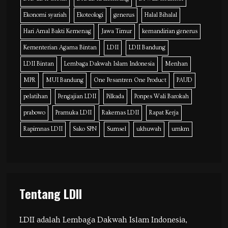
Ekonomi syariah
Ekoteologi
generus
Halal Bihalal
Hari Amal Bakti Kemenag
Jawa Timur
kemandirian generus
Kementerian Agama Bintan
LDII
LDII Bandung
LDII Bintan
Lembaga Dakwah Islam Indonesia
Menhan
MPR
MUI Bandung
One Pesantren One Product
PAUD
pelatihan
Pengajian LDII
Pilkada
Ponpes Wali Barokah
prabowo
Pramuka LDII
Rakernas LDII
Rapat Kerja
Rapimnas LDII
Sako SPN
Sumsel
ukhuwah
umkm
Tentang LDII
LDII adalah Lembaga Dakwah Islam Indonesia,