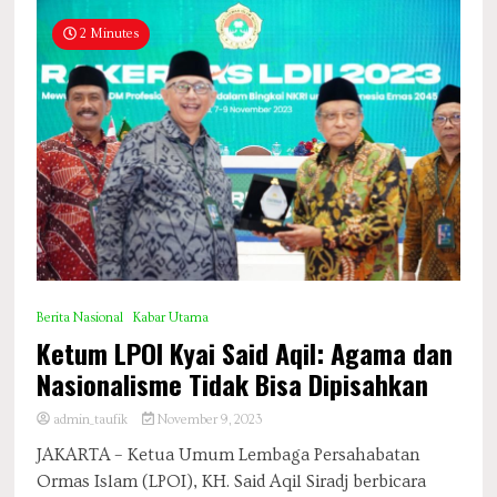
2 Minutes
Berita Nasional
Kabar Utama
Ketum LPOI Kyai Said Aqil: Agama dan
Nasionalisme Tidak Bisa Dipisahkan
admin_taufik
November 9, 2023
JAKARTA – Ketua Umum Lembaga Persahabatan
Ormas Islam (LPOI), KH. Said Aqil Siradj berbicara