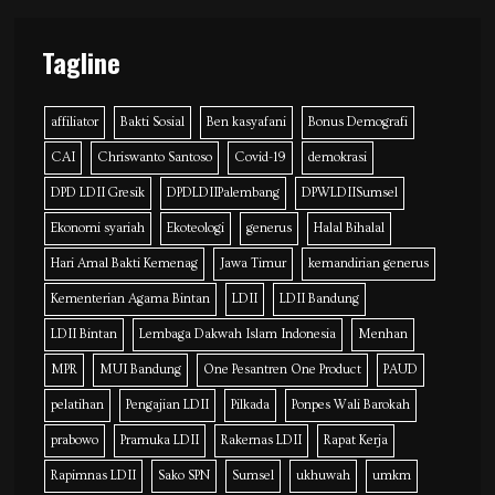
Tagline
affiliator
Bakti Sosial
Ben kasyafani
Bonus Demografi
CAI
Chriswanto Santoso
Covid-19
demokrasi
DPD LDII Gresik
DPDLDIIPalembang
DPWLDIISumsel
Ekonomi syariah
Ekoteologi
generus
Halal Bihalal
Hari Amal Bakti Kemenag
Jawa Timur
kemandirian generus
Kementerian Agama Bintan
LDII
LDII Bandung
LDII Bintan
Lembaga Dakwah Islam Indonesia
Menhan
MPR
MUI Bandung
One Pesantren One Product
PAUD
pelatihan
Pengajian LDII
Pilkada
Ponpes Wali Barokah
prabowo
Pramuka LDII
Rakernas LDII
Rapat Kerja
Rapimnas LDII
Sako SPN
Sumsel
ukhuwah
umkm