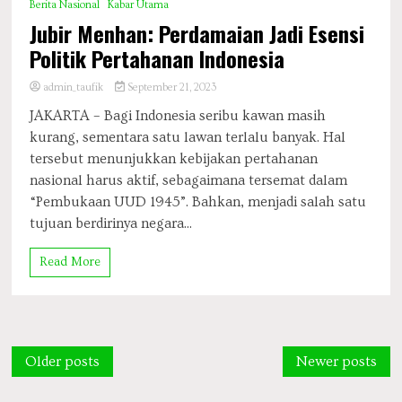
Berita Nasional
Kabar Utama
Jubir Menhan: Perdamaian Jadi Esensi
Politik Pertahanan Indonesia
admin_taufik
September 21, 2023
JAKARTA – Bagi Indonesia seribu kawan masih
kurang, sementara satu lawan terlalu banyak. Hal
tersebut menunjukkan kebijakan pertahanan
nasional harus aktif, sebagaimana tersemat dalam
“Pembukaan UUD 1945”. Bahkan, menjadi salah satu
tujuan berdirinya negara...
Read More
Posts
Older posts
Newer posts
navigation